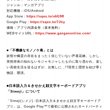
ジャンル：マンガアプリ
対応機種：iOS/Android
App Store：
https://sqex.to/s6G9R
Google Play：
https://sqex.to/7Jtiy
価格：アプリ内課金有（基本無料）
WEBサイトURL：
https://www.ganganonline.com/
■「不機嫌なモノノケ庵」とは
妖怪や幽霊の存在をまったく信じていない芦屋花繪。しかし、
突然得体の知れないモジャモジャしたものに取り憑かれ、楽し
い高校生活を送るはずが、台無しに…!?現世と隠世を結び導く
物語、開演。
■日本語入力＆きせかえ顔文字キーボードアプリ
「Simeji」について
「Simeji(シメジ) -日本語入力＆きせかえ顔文字キーボードア
プリ」は、Google Play™で最初に公開されたサードパーティ