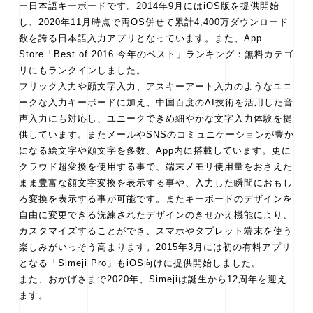
ー日本語キーボードです。2014年9月にはiOS版を提供開始
し、2020年11月時点で両OS併せて累計4,400万ダウンロード
数を誇る日本語入力アプリとなっています。また、App
Store「Best of 2016 今年のベスト」ランキング：無料カテゴ
リにもランクインしました。
フリック入力や顔文字入力、アスキーアート入力のようなユニ
ークな入力キーボードに加え、中国百度のAI技術を活用した音
声入力にも対応し、ユニークできめ細やかな文字入力体験を提
供しています。またメールやSNSのコミュニケーションが豊か
になる絵文字や顔文字を多数、App内に搭載しています。更に
クラウド超変換を使用する事で、端末メモリ使用量をおさえた
まま豊富な顔文字変換を表示する事や、入力した瞬間におもし
ろ変換を表示する事が可能です。またキーボードのデザインを
自由に変更できる洗練されたデザインのきせかえ機能により、
カスタマイズすることができ、スマホやタブレット端末を使う
楽しみがいっそう高まります。2015年3月には初の有料アプリ
となる「Simeji Pro」もiOS向けに提供開始しました。
また、おかげさまで2020年、Simejiは誕生から12周年を迎え
ます。