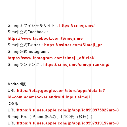
Simejiオフィシャルサイト：
https://simeji.me/
Simeji公式Facebook：
https://www.facebook.com/Simeji.me
Simeji公式Twitter：
https://twitter.com/Simeji_pr
Simeji公式Instagram：
https://www.instagram.com/simeji_official/
Simejiランキング：
https://simeji.me/simeji-ranking/
Android版
URL:
https://play.google.com/store/apps/details?
id=com.adamrocker.android.input.simeji
iOS版
URL:
https://itunes.apple.com/jp/app/id899997582?mt=8
Simeji Pro【iPhone版のみ、1,100円（税込）】
URL:
https://itunes.apple.com/jp/app/id959791915?mt=8