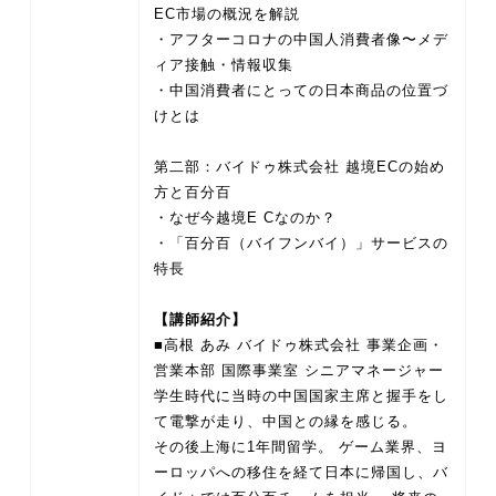
EC市場の概況を解説
・アフターコロナの中国人消費者像〜メデ
ィア接触・情報収集
・中国消費者にとっての日本商品の位置づ
けとは
第二部：バイドゥ株式会社 越境ECの始め
方と百分百
・なぜ今越境E Cなのか？
・「百分百（バイフンバイ）」サービスの
特長
【講師紹介】
■高根 あみ バイドゥ株式会社 事業企画・
営業本部 国際事業室 シニアマネージャー
学生時代に当時の中国国家主席と握手をし
て電撃が走り、中国との縁を感じる。
その後上海に1年間留学。 ゲーム業界、ヨ
ーロッパへの移住を経て日本に帰国し、バ