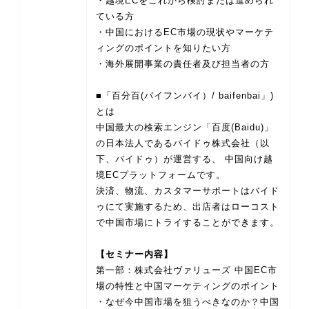
・越境ECをこれから検討または進められ
ている方
・中国におけるEC市場の現状やマーケテ
ィングのポイントを知りたい方
・海外展開事業の責任者及び担当者の方
■「百分百(バイフンバイ）/ baifenbai」)
とは
中国最大の検索エンジン「百度(Baidu)」
の日本法人であるバイドゥ株式会社（以
下、バイドゥ）が運営する、 中国向け越
境ECプラットフォームです。
決済、物流、カスタマーサポートはバイド
ゥにて実施するため、出店者はローコスト
で中国市場にトライすることができます。
【セミナー内容】
第一部：株式会社ヴァリューズ 中国EC市
場の特性と中国マーケティングのポイント
・なぜ今中国市場を狙うべきなのか？中国