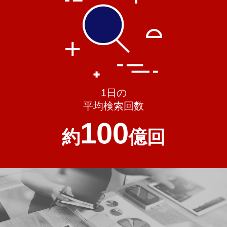
1日の
平均検索回数
100
約
億回