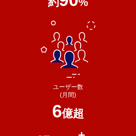
約
%
ユーザー数
(月間)
6
億超