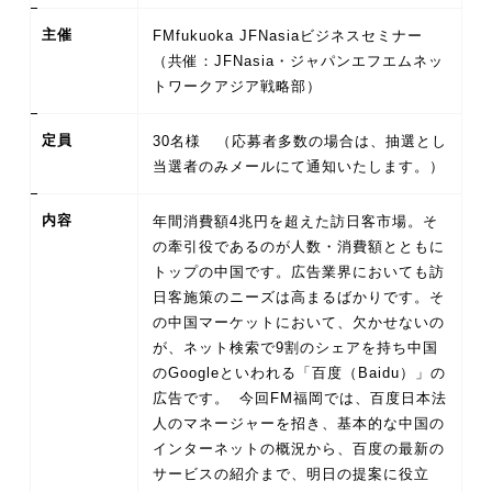
主催
FMfukuoka JFNasiaビジネスセミナー
（共催：JFNasia・ジャパンエフエムネッ
トワークアジア戦略部）
定員
30名様 （応募者多数の場合は、抽選とし
当選者のみメールにて通知いたします。）
内容
年間消費額4兆円を超えた訪日客市場。そ
の牽引役であるのが人数・消費額とともに
トップの中国です。広告業界においても訪
日客施策のニーズは高まるばかりです。そ
の中国マーケットにおいて、欠かせないの
が、ネット検索で9割のシェアを持ち中国
のGoogleといわれる「百度（Baidu）」の
広告です。 今回FM福岡では、百度日本法
人のマネージャーを招き、基本的な中国の
インターネットの概況から、百度の最新の
サービスの紹介まで、明日の提案に役立