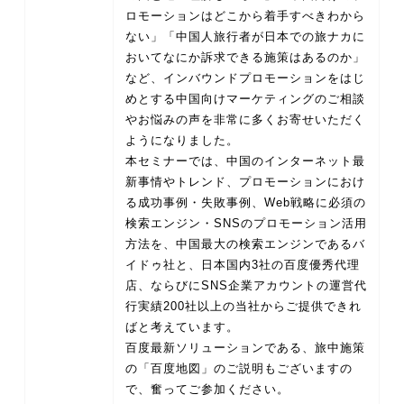
ロモーションはどこから着手すべきわから
ない」「中国人旅行者が日本での旅ナカに
おいてなにか訴求できる施策はあるのか」
など、インバウンドプロモーションをはじ
めとする中国向けマーケティングのご相談
やお悩みの声を非常に多くお寄せいただく
ようになりました。
本セミナーでは、中国のインターネット最
新事情やトレンド、プロモーションにおけ
る成功事例・失敗事例、Web戦略に必須の
検索エンジン・SNSのプロモーション活用
方法を、中国最大の検索エンジンであるバ
イドゥ社と、日本国内3社の百度優秀代理
店、ならびにSNS企業アカウントの運営代
行実績200社以上の当社からご提供できれ
ばと考えています。
百度最新ソリューションである、旅中施策
の「百度地図」のご説明もございますの
で、奮ってご参加ください。