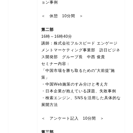
ョン事例
＜ 休憩 10分間 ＞
第二部
16時～16時40分
講師：株式会社フルスピード エンゲージ
メントマーケティング事業部 訪日ビジネ
ス開発部 グループ長 中西 俊貴
セミナー内容：
「中国市場を勝ち取るための“大前提”施
策」
・中国Web施策のすみ分けと考え方
・日本企業が抱えている課題、失敗事例
・検索エンジン、SNSを活用した具体的な
展開方法
＜ アンケート記入 10分間 ＞
第三部