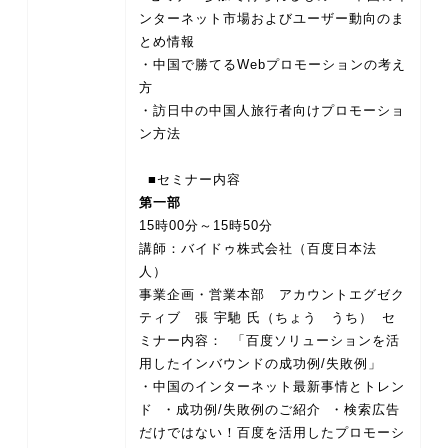
ンターネット市場およびユーザー動向のま
とめ情報
・中国で勝てるWebプロモーションの考え
方
・訪日中の中国人旅行者向けプロモーショ
ン方法
第一部
15時00分～15時50分
講師：バイドゥ株式会社（百度日本法
人）
事業企画・営業本部 アカウントエグゼク
ティブ 張 宇馳 氏（ちょう うち） セ
ミナー内容： 「百度ソリューションを活
用したインバウンドの成功例/失敗例」
・中国のインターネット最新事情とトレン
ド ・成功例/失敗例のご紹介 ・検索広告
だけではない！百度を活用したプロモーシ